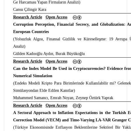
Ge Harcaması Yapan Firmaların Analizi)
Cansu Çilingir Kara
Research Article
Open Access
Corruption Perception, Financial Secrecy, and Globalization: A
European Countries
(Yolsuzluk Algısı, Finansal Gizlilik ve Küreselleşme: 19 Avrupa 
Analiz)
Gülden Kadooğlu Aydın, Burak Büyükoğlu
Research Article
Open Access
Can the Index Model Be Used in Cryptocurrencies? Evidence fro
Numerical Simulation
(Endeks Modeli Kripto Para Birimlerinde Kullanılabilir mi? Gelenek
Simülasyondan Elde Edilen Kanıtlar)
Muhammed Samancı, Emrah Noyan, Zeynep Öztürk Yaprak
Research Article
Open Access
A Sectoral Approach to Inflation Expectations in the Turkish 
Correction Model (VECM) and Time-Varying LA-VAR Granger Cau
(Türkiye Ekonomisinde Enflasyon Beklentilerine Sektörel Bir Yak