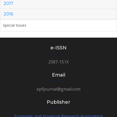
2017
2016
Special Issues
e-ISSN
2587-151X
Email
epfjournal@gmail.com
Publisher
Economic and Financial Research Association