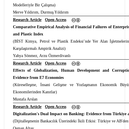
Modelleriyle Bir Çalışma)
Merve Yıldırım, Durmuş Yıldırım
Research Article
Open Access
Comparative Empirical Analysis of Financial Failures of Enterpris
and Plastic Index
(BİST Kimya, Petrol ve Plastik Endeksi’nde Yer Alan İşletmelerin F
Karşılaştırmalı Ampirik Analizi)
Yahya Sönmez, Arzu Özmerdivanlı
Research Article
Open Access
Effects of Globalization, Human Development and Corrupt
Evidence from E7 Economies
(Küreselleşme, İnsani Gelişme ve Yozlaşmanın Ekonomik Büyü
Ekonomilerinden Kanıtlar)
Mustafa Arslan
Research Article
Open Access
Digitalization's Dual Impact on Banking: Evidence from Türkiye
(Dijitalleşmenin Bankacılık Üzerindeki İkili Etkisi: Türkiye ve AB'den
Osman Altay