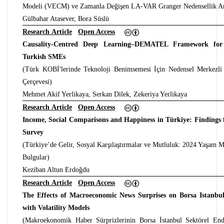
Modeli (VECM) ve Zamanla Değişen LA-VAR Granger Nedensellik An
Gülbahar Atasever, Bora Süslü
Research Article
Open Access
Causality-Centred Deep Learning–DEMATEL Framework for 
Turkish SMEs
(Türk KOBİ'lerinde Teknoloji Benimsemesi İçin Nedensel Merke
Çerçevesi)
Mehmet Akif Yerlikaya, Serkan Dilek, Zekeriya Yerlikaya
Research Article
Open Access
Income, Social Comparisons and Happiness in Türkiye: Findings f
Survey
(Türkiye’de Gelir, Sosyal Karşılaştırmalar ve Mutluluk: 2024 Yaşam 
Bulgular)
Keziban Altun Erdoğdu
Research Article
Open Access
The Effects of Macroeconomic News Surprises on Borsa Istanbul
with Volatility Models
(Makroekonomik Haber Sürprizlerinin Borsa İstanbul Sektörel Endeks