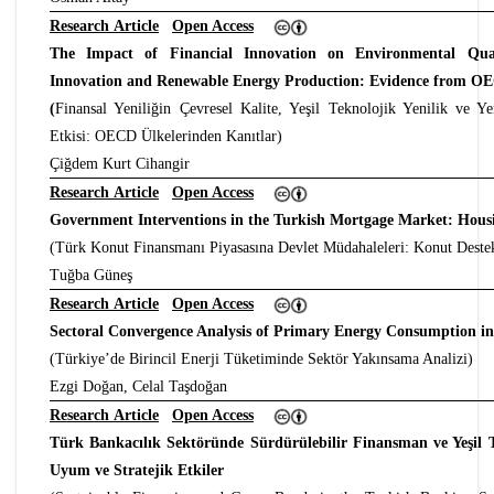
Research Article
Open Access
The Impact of Financial Innovation on Environmental Qual
Innovation and Renewable Energy Production: Evidence from O
(
Finansal Yeniliğin Çevresel Kalite, Yeşil Teknolojik Yenilik ve Ye
Etkisi: OECD Ülkelerinden Kanıtlar)
Çiğdem Kurt Cihangir
Research Article
Open Access
Government Interventions in the Turkish Mortgage Market: Hou
(Türk Konut Finansmanı Piyasasına Devlet Müdahaleleri: Konut Destek
Tuğba Güneş
Research Article
Open Access
Sectoral Convergence Analysis of Primary Energy Consumption i
(Türkiye’de Birincil Enerji Tüketiminde Sektör Yakınsama Analizi)
Ezgi Doğan, Celal Taşdoğan
Research Article
Open Access
Türk Bankacılık Sektöründe Sürdürülebilir Finansman ve Yeşil T
Uyum ve Stratejik Etkiler