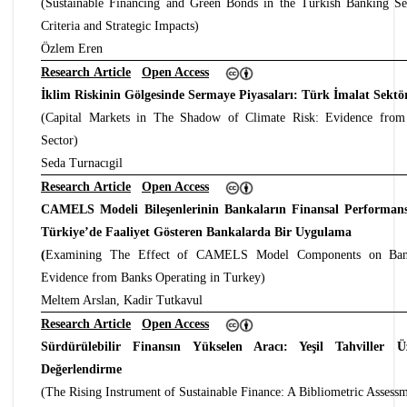
(Sustainable Financing and Green Bonds in the Turkish Banking S
Criteria and Strategic Impacts)
Özlem Eren
Research Article
Open Access
İklim Riskinin Gölgesinde Sermaye Piyasaları: Türk İmalat Sektö
(Capital Markets in The Shadow of Climate Risk: Evidence from
Sector)
Seda Turnacıgil
Research Article
Open Access
CAMELS Modeli Bileşenlerinin Bankaların Finansal Performansı
Türkiye’de Faaliyet Gösteren Bankalarda Bir Uygulama
(
Examining The Effect of CAMELS Model Components on Banks
Evidence from Banks Operating in Turkey)
Meltem Arslan, Kadir Tutkavul
Research Article
Open Access
Sürdürülebilir Finansın Yükselen Aracı: Yeşil Tahviller Ü
Değerlendirme
(The Rising Instrument of Sustainable Finance: A Bibliometric Asses